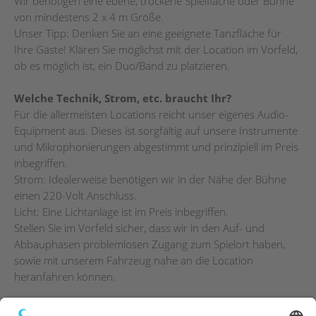
Wir benötigen eine ebene, trockene Spielfläche oder Bühne
von mindestens 2 x 4 m Größe.
Unser Tipp: Denken Sie an eine geeignete Tanzfläche für
Ihre Gäste! Klären Sie möglichst mit der Location im Vorfeld,
ob es möglich ist, ein Duo/Band zu platzieren.
Welche Technik, Strom, etc. braucht Ihr?
Für die allermeisten Locations reicht unser eigenes Audio-
Equipment aus. Dieses ist sorgfältig auf unsere Instrumente
und Mikrophonierungen abgestimmt und prinzipiell im Preis
inbegriffen.
Strom: Idealerweise benötigen wir in der Nähe der Bühne
einen 220-Volt Anschluss.
Licht: Eine Lichtanlage ist im Preis inbegriffen.
Stellen Sie im Vorfeld sicher, dass wir in den Auf- und
Abbauphasen problemlosen Zugang zum Spielort haben,
sowie mit unserem Fahrzeug nahe an die Location
heranfahren können.
Können wir uns Euch leisten?