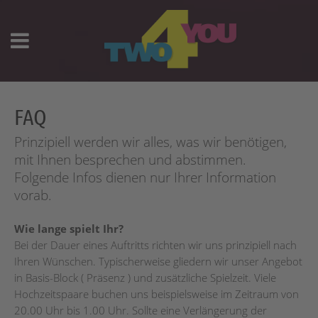
FAQ
Prinzipiell werden wir alles, was wir benötigen,
mit Ihnen besprechen und abstimmen.
Folgende Infos dienen nur Ihrer Information
vorab.
Wie lange spielt Ihr?
Bei der Dauer eines Auftritts richten wir uns prinzipiell nach
Ihren Wünschen. Typischerweise gliedern wir unser Angebot
in Basis-Block ( Präsenz ) und zusätzliche Spielzeit. Viele
Hochzeitspaare buchen uns beispielsweise im Zeitraum von
20.00 Uhr bis 1.00 Uhr. Sollte eine Verlängerung der